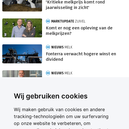
'Kritieke melkprijs komt rond
jaarwisseling in zicht'
MARKTUPDATE
ZUIVEL
Komt er nog een opleving van de
melkprijzen?
NIEUWS
MELK
Fonterra verwacht hogere winst en
dividend
NIEUWS
MELK
Nieuwe CEO moet Fonterra leiden
richting B2B-speler
Wij gebruiken cookies
Wij maken gebruik van cookies en andere
tracking-technologieën om uw surfervaring
op onze website te verbeteren, om