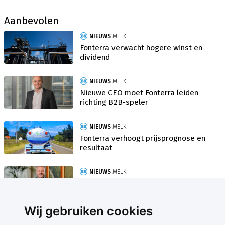
Aanbevolen
NIEUWS
MELK
Fonterra verwacht hogere winst en
dividend
NIEUWS
MELK
Nieuwe CEO moet Fonterra leiden
richting B2B-speler
NIEUWS
MELK
Fonterra verhoogt prijsprognose en
resultaat
NIEUWS
MELK
CEO Miles Hurrell vertrekt na acht
jaar bij Fonterra
Wij gebruiken cookies