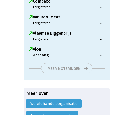
Compaxo
»
Eergisteren
Van Rooi Meat
»
Eergisteren
Vlaamse Biggenprijs
»
Eergisteren
Vion
»
Woensdag
MEER NOTERINGEN
Meer over
Wereldhandelsorganisatie