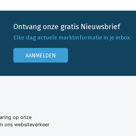
Ontvang onze gratis Nieuwsbrief
Elke dag actuele marktinformatie in je inbox
AANMELDEN
Onze klantenservice
Neem contact op
aring op onze
Veelgestelde vragen
om ons websiteverkeer
Adverteren
s