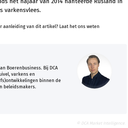
inds het najaar van 2014 hanteerde Rusland in
s varkensvlees.
 aanleiding van dit artikel?
Laat het ons weten
van Boerenbusiness. Bij DCA
zuivel, varkens en
ijfs)ontwikkelingen binnen de
en beleidsmakers.
© DCA Market Intelligence.