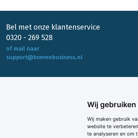
Bel met onze klantenservice
0320 - 269 528
of mail naar
support@boerenbusiness.nl
Ons aa
Wij gebruiken
Akkerbo
Boerenbusiness is je partner op het gebied
Wij maken gebruik va
Melk & V
van onafhankelijke en betrouwbare
website te verbetere
Melkprijs
te analyseren en om 
Varkens 
marktinformatie en -data. Elke dag opnieuw