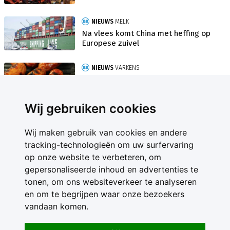
NIEUWS
MELK
Na vlees komt China met heffing op
Europese zuivel
NIEUWS
VARKENS
Varkensprijs Spanje stabiel na 22
dalingen op rij
Wij gebruiken cookies
Wij maken gebruik van cookies en andere
tracking-technologieën om uw surfervaring
op onze website te verbeteren, om
gepersonaliseerde inhoud en advertenties te
Contact
tonen, om ons websiteverkeer te analyseren
Feedback
en om te begrijpen waar onze bezoekers
Nieuwsbrief
vandaan komen.
Adverteren
Gebruikersvoorwaarden