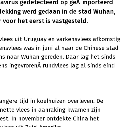
navirus gedetecteerd op geÃ¯mporteerd
tdekking werd gedaan in de stad Wuhan,
 voor het eerst is vastgesteld.
vlees uit Uruguay en varkensvlees afkomstig
kensvlees was in juni al naar de Chinese stad
ns naar Wuhan gereden. Daar lag het sinds
ens ingevrorenÂ rundvlees lag al sinds eind
langere tijd in koelhuizen overleven. De
mette vlees in aanraking kwamen zijn
est. In november ontdekte China het