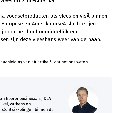
vlees uit Zuid-Amerika.
via voedselproducten als vlees en visÂ binnen
ij Europese en AmerikaanseÂ slachterijen
ij door het land onmiddellijk een
sen zijn deze vleesbans weer van de baan.
 aanleiding van dit artikel?
Laat het ons weten
van Boerenbusiness. Bij DCA
zuivel, varkens en
ijfs)ontwikkelingen binnen de