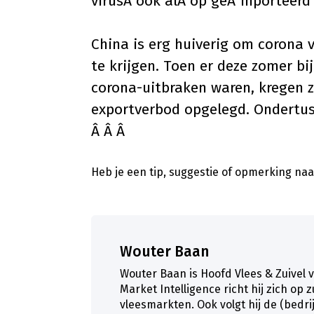
virusÂ ook alÂ op geÃ¯mporteerd 
China is erg huiverig om corona 
te krijgen. Toen er deze zomer b
corona-uitbraken waren, kregen z
exportverbod opgelegd. Ondertus
Â Â Â
Heb je een tip, suggestie of opmerking naar
Wouter Baan
Wouter Baan is Hoofd Vlees & Zuivel 
Market Intelligence richt hij zich op 
vleesmarkten. Ook volgt hij de (bedr