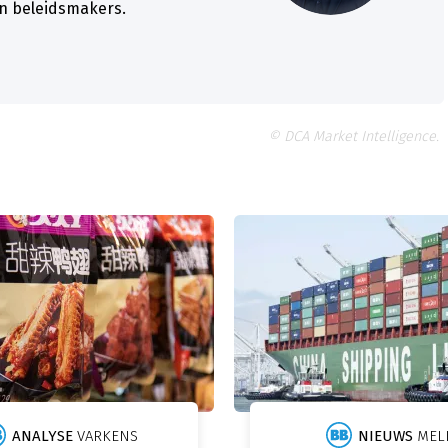
en beleidsmakers.
© DCA Market Intelligence.
ANALYSE
VARKENS
NIEUWS
MEL