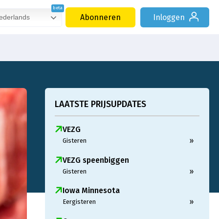
Abonneren
Inloggen
derlands
LAATSTE PRIJSUPDATES
VEZG
»
Gisteren
VEZG speenbiggen
»
Gisteren
Iowa Minnesota
»
Eergisteren