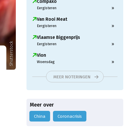
Compaxo
»
Eergisteren
Van Rooi Meat
»
Eergisteren
Vlaamse Biggenprijs
Shutterstock
»
Eergisteren
Vion
»
Woensdag
MEER NOTERINGEN
Meer over
China
Coronacrisis