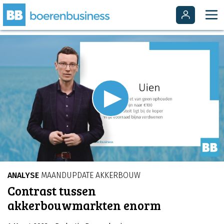
Video
Player
is
Play
loading.
Video
ANALYSE
MAANDUPDATE AKKERBOUW
Contrast tussen
akkerbouwmarkten enorm