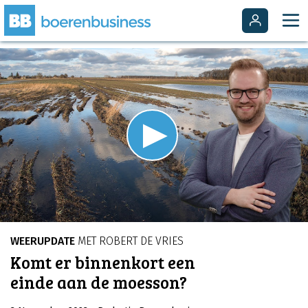
Video
Player
is
Play
loading.
Video
WEERUPDATE
MET ROBERT DE VRIES
Komt er binnenkort een
einde aan de moesson?