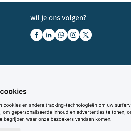
wil je ons volgen?
nbod
Over Boerenbusiness
 cookies
uw
Over ons
n cookies en andere tracking-technologieën om uw surferv
oer
Bedrijfsabonnementen
n, om gepersonaliseerde inhoud en advertenties te tonen, 
vergelijker
Mijn Boerenbusiness
te begrijpen waar onze bezoekers vandaan komen.
& Voer
Werken bij Boerenbusines
ta