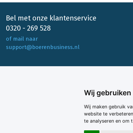
Bel met onze klantenservice
0320 - 269 528
of mail naar
support@boerenbusiness.nl
Ons aa
Wij gebruiken
Akkerbo
Boerenbusiness is je partner op het gebied
Wij maken gebruik va
Melk & V
van onafhankelijke en betrouwbare
website te verbetere
Melkprijs
te analyseren en om 
Varkens 
marktinformatie en -data. Elke dag opnieuw
Marktda
zijn wij een onmisbare bron voor agrarisch