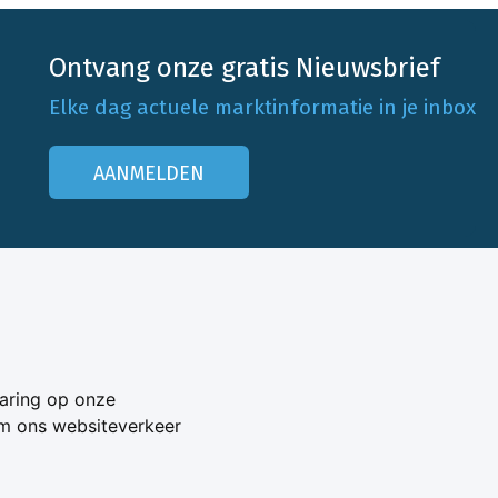
Ontvang onze gratis Nieuwsbrief
Elke dag actuele marktinformatie in je inbox
AANMELDEN
Onze klantenservice
Neem contact op
aring op onze
Veelgestelde vragen
om ons websiteverkeer
Adverteren
s