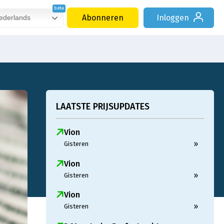
Abonneren
Inloggen
derlands
LAATSTE PRIJSUPDATES
Vion
»
Gisteren
Vion
»
Gisteren
Vion
»
Gisteren