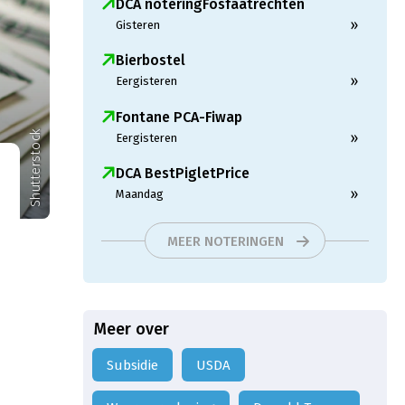
DCA noteringFosfaatrechten
»
Gisteren
Bierbostel
»
Eergisteren
Fontane PCA-Fiwap
Shutterstock
»
Eergisteren
DCA BestPigletPrice
»
Maandag
MEER NOTERINGEN
Meer over
Subsidie
USDA