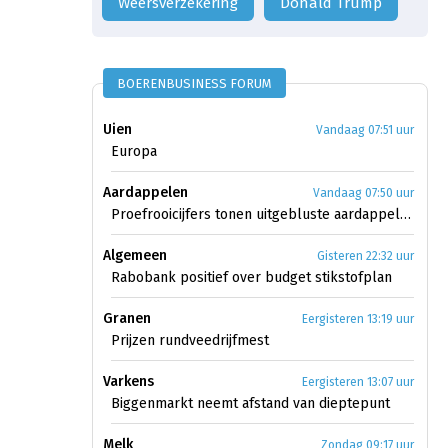
weersverzekering
Donald Trump
BOERENBUSINESS FORUM
Uien
Vandaag 07:51 uur
Europa
Aardappelen
Vandaag 07:50 uur
Proefrooicijfers tonen uitgebluste aardappelen
Algemeen
Gisteren 22:32 uur
Rabobank positief over budget stikstofplan
Granen
Eergisteren 13:19 uur
Prijzen rundveedrijfmest
Varkens
Eergisteren 13:07 uur
Biggenmarkt neemt afstand van dieptepunt
Melk
Zondag 09:17 uur