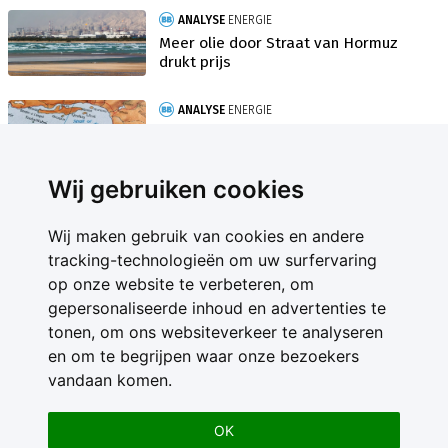
ANALYSE
ENERGIE
Meer olie door Straat van Hormuz
drukt prijs
ANALYSE
ENERGIE
Olieprijs neemt voorschot op
vredesdeal en zakt
Wij gebruiken cookies
Wij maken gebruik van cookies en andere
tracking-technologieën om uw surfervaring
op onze website te verbeteren, om
gepersonaliseerde inhoud en advertenties te
Contact
tonen, om ons websiteverkeer te analyseren
Feedback
en om te begrijpen waar onze bezoekers
Nieuwsbrief
vandaan komen.
Adverteren
Gebruikersvoorwaarden
OK
Privacy Statement