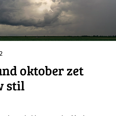
2
nd oktober zet
 stil