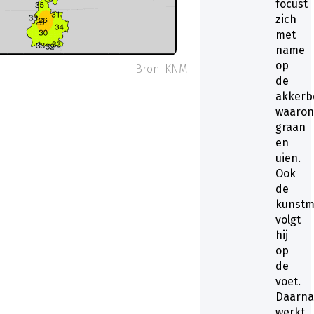
focust
zich
met
name
op
22 oktober. Bron: KNMI
de
akkerb
waaron
graan
en
uien.
Ook
de
kunstm
volgt
hij
op
de
voet.
Daarna
werkt