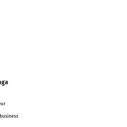
nga
eur
business