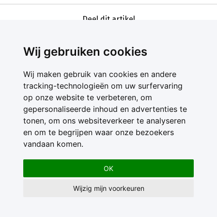
Deel dit artikel
Wij gebruiken cookies
Wij maken gebruik van cookies en andere
tracking-technologieën om uw surfervaring
op onze website te verbeteren, om
gepersonaliseerde inhoud en advertenties te
Contact
tonen, om ons websiteverkeer te analyseren
Feedback
en om te begrijpen waar onze bezoekers
Nieuwsbrief
vandaan komen.
Adverteren
Gebruikersvoorwaarden
OK
Privacy Statement
Wijzig mijn voorkeuren