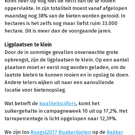
komt neer op nog niet de helft van de te rooien
oppervlakte. In zijn totaliteit moest vanaf afgelopen
maandag nog 38% van de bieten worden gerooid. In
hectares is het zelfs nog maar liefst ruim 33.000
hectare. Dit is meer dan de voorgaande jaren.
Ligplaatsen te klein
Door de in sommige gevallen onverwachte grote
opbrengst, zijn de ligplaatsen te klein. Op een aantal
plaatsen moet er eerst nog worden geladen, om de
laatste bieten te kunnen rooien en in opslag te doen.
Andere telers wijken uit naar een aanvullende
locatie voor bietenopslag.
Wat betreft de
kwaliteitscijfers
, komt het
suikergehalte in campagneweek 10 uit op 17,2%. Het
tarrapercentage is licht opgelopen naar 12,39%.
We zijn los
#oogst2017
#suikerbieten
op de
#akker