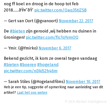
nog ff koel en droog in de hoop tot feb
2018......ðŸ¤”ðŸ‘
pic.twitter.com/Qaq35tIZSB
— Gert van Oort (@gvanoort)
November 22, 2017
De
#bieten
zijn gerooid ,wij hebben nu duinen in
Groningen!
pic.twitter.com/fIc7qYvmOQ
— Ymir. (@Ymirko)
November 6, 2017
Bekend gezicht, ik kom ze overal tegen vandaag
#bieten
#boeren
#hogeland
pic.twitter.com/nDki52h46m
— Sarah Stiles (@HogelandFilms)
November 10, 2017
Heb je een tip, suggestie of opmerking naar aanleiding van dit
artikel?
Laat het ons weten
© DCA Market Intelligence.