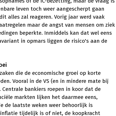
isopnames of de IC-bezetting, maar de vraag is
enbare leven toch weer aangescherpt gaan
t alles zal reageren. Vorig jaar werd vaak
aatregelen maar de angst van mensen om ziek
dingen beperkte. Inmiddels kan dat wel eens
variant in opmars liggen de risico's aan de
oei
 zaken die de economische groei op korte
den. Vooral in de VS (en in mindere mate bij
n. Centrale bankiers roepen in koor dat de
nanciële markten lijken het daarmee eens,
e de laatste weken weer behoorlijk is
flatie tijdelijk is of niet, de koopkracht