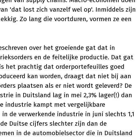
ingen van supply chains. Macro-economen doen
an 'dat lost zich vanzelf wel op'. Inmiddels zijn
ekkig. Zo lang die voortduren, vormen ze een
geschreven over het groeiende gat dat in
rieksorders en de feitelijke productie. Dat gat
is het prachtig dat orderportefeuilles goed
roduceerd kan worden, draagt dat niet bij aan
orders plaatsen als er niet wordt geleverd? De
trie in Duitsland lag in mei 2,3% lager(!) dan
e industrie kampt met vergelijkbare
in de verwerkende industrie in juni slechts 1,1
e Duitse cijfers slechter zijn dan de
men in de automobielsector die in Duitsland