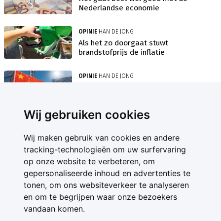
Nederlandse economie
OPINIE
HAN DE JONG
Als het zo doorgaat stuwt
brandstofprijs de inflatie
OPINIE
HAN DE JONG
Chinese exportgroei zorgt voor
hevige concurrentie
Wij gebruiken cookies
Wij maken gebruik van cookies en andere
tracking-technologieën om uw surfervaring
op onze website te verbeteren, om
gepersonaliseerde inhoud en advertenties te
Contact
tonen, om ons websiteverkeer te analyseren
Feedback
en om te begrijpen waar onze bezoekers
Nieuwsbrief
vandaan komen.
Adverteren