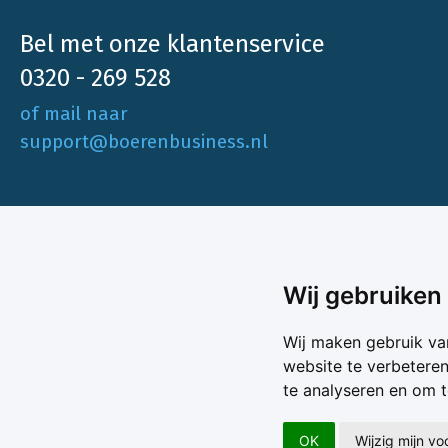
Bel met onze klantenservice
0320 - 269 528
of mail naar
support@boerenbusiness.nl
Ons aa
Wij gebruiken
Akkerbo
Boerenbusiness is je partner op het gebied
Wij maken gebruik va
Melk & V
van onafhankelijke en betrouwbare
website te verbetere
Melkprijs
te analyseren en om 
Varkens 
marktinformatie en -data. Elke dag opnieuw
Marktda
zijn wij een onmisbare bron voor agrarisch
Koersen
OK
Wijzig mijn v