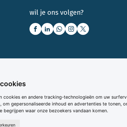
wil je ons volgen?
nbod
Over Boerenbusiness
 cookies
uw
Over ons
n cookies en andere tracking-technologieën om uw surferv
oer
Bedrijfsabonnementen
n, om gepersonaliseerde inhoud en advertenties te tonen, 
vergelijker
Mijn Boerenbusiness
te begrijpen waar onze bezoekers vandaan komen.
& Voer
Werken bij Boerenbusines
ta
oorkeuren