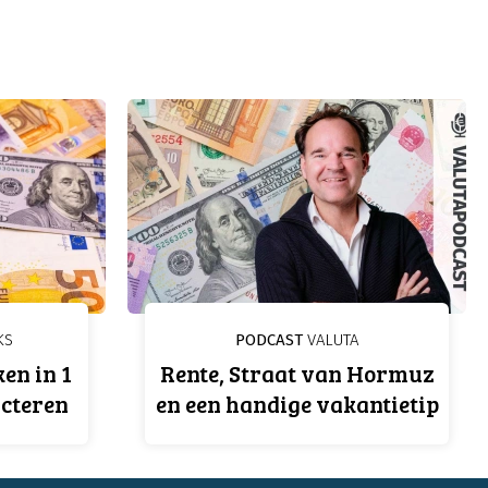
KS
PODCAST
VALUTA
en in 1
Rente, Straat van Hormuz
icteren
en een handige vakantietip