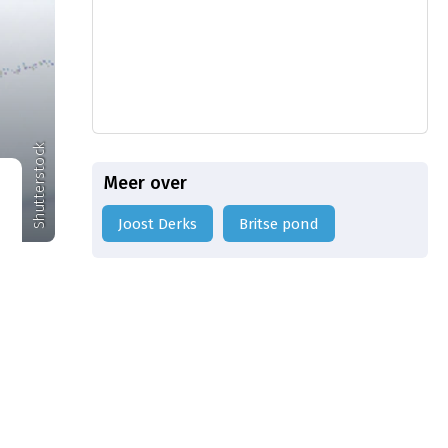
Shutterstock
Meer over
Joost Derks
Britse pond