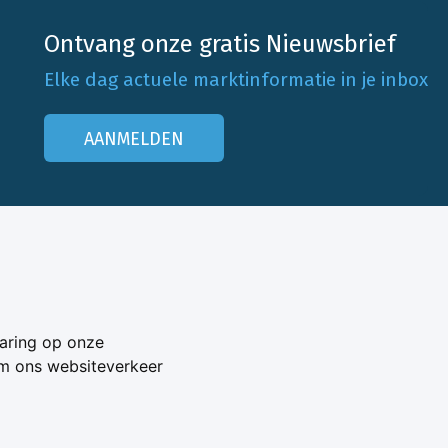
Ontvang onze gratis Nieuwsbrief
Elke dag actuele marktinformatie in je inbox
AANMELDEN
Onze klantenservice
Neem contact op
aring op onze
Veelgestelde vragen
om ons websiteverkeer
Adverteren
s