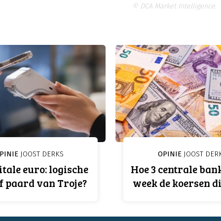
© DCA Market Intelligence.
PINIE
JOOST DERKS
OPINIE
JOOST DER
itale euro: logische
Hoe 3 centrale bank
f paard van Troje?
week de koersen d