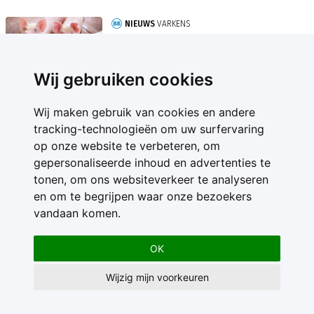
NIEUWS
VARKENS
Schade varkenspest Spanje begint
zich af te tekenen
Wij gebruiken cookies
Wij maken gebruik van cookies en andere
tracking-technologieën om uw surfervaring
op onze website te verbeteren, om
gepersonaliseerde inhoud en advertenties te
Contact
tonen, om ons websiteverkeer te analyseren
Feedback
en om te begrijpen waar onze bezoekers
Nieuwsbrief
vandaan komen.
Adverteren
Gebruikersvoorwaarden
OK
Privacy Statement
Wijzig mijn voorkeuren