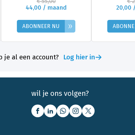
€ 55,00
€ 
44,00 / maand
20,00 
»
ABONNEER NU
ABONNE
 je al een account?
Log hier in
wil je ons volgen?