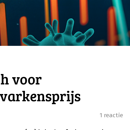
sh voor
varkensprijs
1 reactie