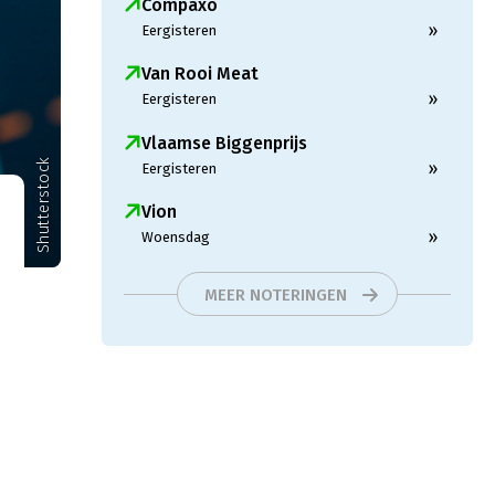
Compaxo
»
Eergisteren
Van Rooi Meat
»
Eergisteren
Vlaamse Biggenprijs
Shutterstock
»
Eergisteren
Vion
»
Woensdag
MEER NOTERINGEN