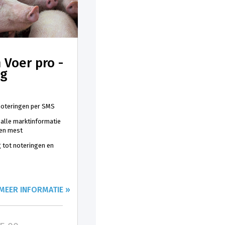
 Voer pro -
ng
 noteringen per SMS
 alle marktinformatie
 en mest
 tot noteringen en
MEER INFORMATIE »