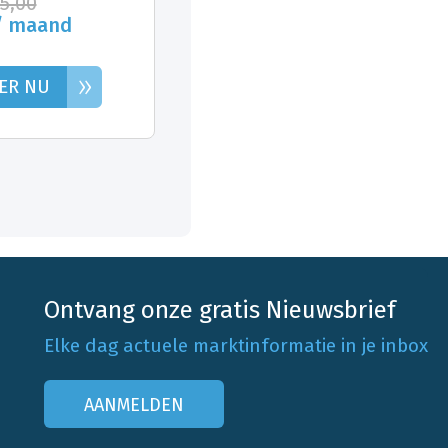
25,00
/ maand
»
ER NU
Ontvang onze gratis Nieuwsbrief
Elke dag actuele marktinformatie in je inbox
AANMELDEN