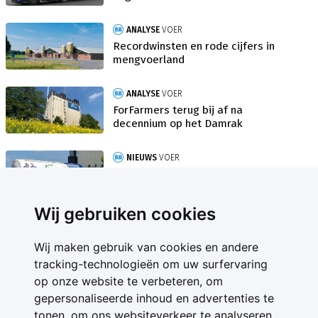
ANALYSE
VOER
Recordwinsten en rode cijfers in
mengvoerland
ANALYSE
VOER
ForFarmers terug bij af na
decennium op het Damrak
NIEUWS
VOER
ForFarmers overtreft zichzelf
opnieuw
Wij gebruiken cookies
Wij maken gebruik van cookies en andere
tracking-technologieën om uw surfervaring
op onze website te verbeteren, om
gepersonaliseerde inhoud en advertenties te
Contact
tonen, om ons websiteverkeer te analyseren