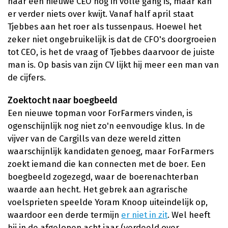
naar een nieuwe CEO nog in volle gang is, maar kan
er verder niets over kwijt. Vanaf half april staat
Tjebbes aan het roer als tussenpaus. Hoewel het
zeker niet ongebruikelijk is dat de CFO's doorgroeien
tot CEO, is het de vraag of Tjebbes daarvoor de juiste
man is. Op basis van zijn CV lijkt hij meer een man van
de cijfers.
Zoektocht naar boegbeeld
Een nieuwe topman voor ForFarmers vinden, is
ogenschijnlijk nog niet zo'n eenvoudige klus. In de
vijver van de Cargills van deze wereld zitten
waarschijnlijk kandidaten genoeg, maar ForFarmers
zoekt iemand die kan connecten met de boer. Een
boegbeeld zogezegd, waar de boerenachterban
waarde aan hecht. Het gebrek aan agrarische
voelsprieten speelde Yoram Knoop uiteindelijk op,
waardoor een derde termijn
er niet in zit
. Wel heeft
hij in de afgelopen acht jaar (verdeeld over