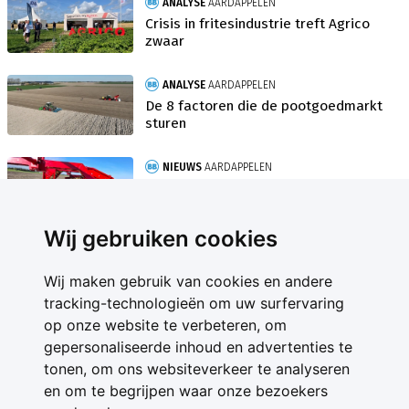
ANALYSE
AARDAPPELEN
Crisis in fritesindustrie treft Agrico
zwaar
ANALYSE
AARDAPPELEN
De 8 factoren die de pootgoedmarkt
sturen
NIEUWS
AARDAPPELEN
Pootgoedafzet duidt op krimp in
aardappelareaal
Wij gebruiken cookies
Wij maken gebruik van cookies en andere
tracking-technologieën om uw surfervaring
op onze website te verbeteren, om
gepersonaliseerde inhoud en advertenties te
Contact
tonen, om ons websiteverkeer te analyseren
Feedback
en om te begrijpen waar onze bezoekers
Nieuwsbrief