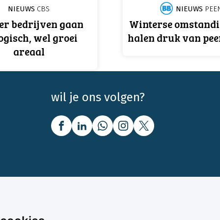
NIEUWS
CBS
NIEUWS
PEE
er bedrijven gaan
Winterse omstand
ogisch, wel groei
halen druk van pe
areaal
wil je ons volgen?
nbod
Over Boerenbusiness