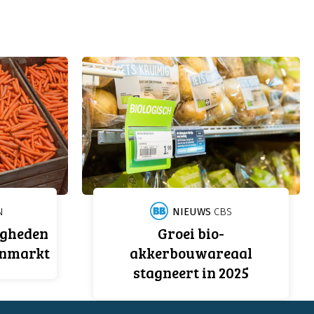
N
NIEUWS
CBS
igheden
Groei bio-
enmarkt
akkerbouwareaal
stagneert in 2025