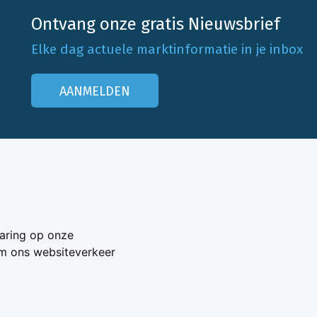
Ontvang onze gratis Nieuwsbrief
Elke dag actuele marktinformatie in je inbox
AANMELDEN
Onze klantenservice
Neem contact op
aring op onze
Veelgestelde vragen
om ons websiteverkeer
Adverteren
s