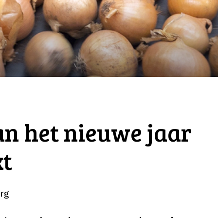
an het nieuwe jaar
kt
rg