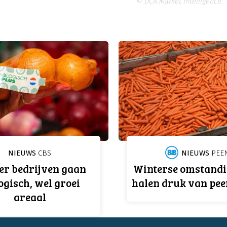
© DCA Market Intelligence.
NIEUWS
CBS
NIEUWS
PEE
er bedrijven gaan
Winterse omstand
ogisch, wel groei
halen druk van pe
areaal