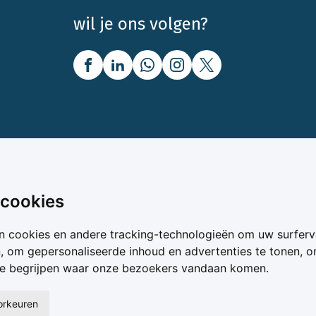
wil je ons volgen?
nbod
Over Boerenbusiness
 cookies
uw
Over ons
n cookies en andere tracking-technologieën om uw surferv
oer
Bedrijfsabonnementen
n, om gepersonaliseerde inhoud en advertenties te tonen, 
vergelijker
Mijn Boerenbusiness
te begrijpen waar onze bezoekers vandaan komen.
& Voer
Werken bij Boerenbusines
ta
oorkeuren