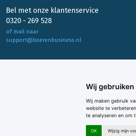
Bel met onze klantenservice
0320 - 269 528
of mail naar
support@boerenbusiness.nl
Ons aa
Wij gebruiken
Akkerbo
Boerenbusiness is je partner op het gebied
Wij maken gebruik va
Melk & V
van onafhankelijke en betrouwbare
website te verbetere
Melkprijs
te analyseren en om 
Varkens 
marktinformatie en -data. Elke dag opnieuw
Marktda
zijn wij een onmisbare bron voor agrarisch
Koersen
OK
Wijzig mijn v