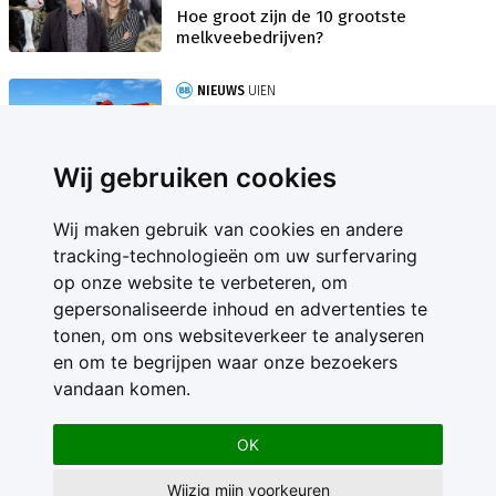
Hoe groot zijn de 10 grootste
melkveebedrijven?
NIEUWS
UIEN
Raming zaaiuien iets hoger: export
vormt uitdaging
Wij gebruiken cookies
Wij maken gebruik van cookies en andere
tracking-technologieën om uw surfervaring
op onze website te verbeteren, om
gepersonaliseerde inhoud en advertenties te
Contact
tonen, om ons websiteverkeer te analyseren
Feedback
en om te begrijpen waar onze bezoekers
Nieuwsbrief
vandaan komen.
Adverteren
Gebruikersvoorwaarden
OK
Privacy Statement
Wijzig mijn voorkeuren