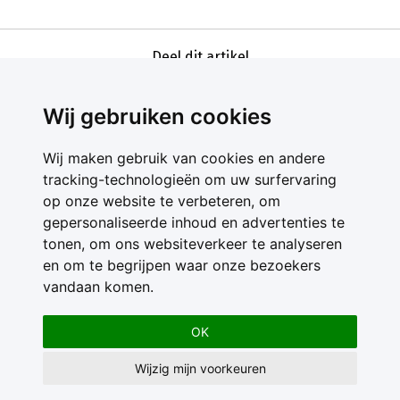
Deel dit artikel
Wij gebruiken cookies
Wij maken gebruik van cookies en andere
tracking-technologieën om uw surfervaring
op onze website te verbeteren, om
gepersonaliseerde inhoud en advertenties te
Contact
tonen, om ons websiteverkeer te analyseren
Feedback
en om te begrijpen waar onze bezoekers
Nieuwsbrief
vandaan komen.
Adverteren
Gebruikersvoorwaarden
OK
Privacy Statement
Wijzig mijn voorkeuren