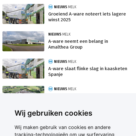
NIEUWS
MELK
Groeiend A-ware noteert iets lagere
winst 2025
NIEUWS
MELK
A-ware neemt een belang in
Amalthea Group
NIEUWS
MELK
A-ware slaat flinke slag in kaasketen
Spanje
NIEUWS
MELK
A-ware denkt na over nieuwe fabriek
in België
Wij gebruiken cookies
Wij maken gebruik van cookies en andere
tracking-technologieën om uw surfervaring