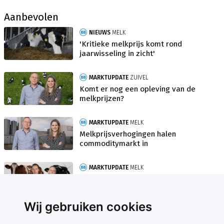
Aanbevolen
NIEUWS
MELK
'Kritieke melkprijs komt rond
jaarwisseling in zicht'
MARKTUPDATE
ZUIVEL
Komt er nog een opleving van de
melkprijzen?
MARKTUPDATE
MELK
Melkprijsverhogingen halen
commoditymarkt in
MARKTUPDATE
MELK
Elk nadeel heeft zijn voordeel op de
zuivelmarkt
Wij gebruiken cookies