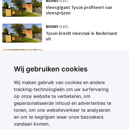
NIEUWS
VLEES
Vleesgigant Tyson profiteert van
vleesprijzen
NIEUWS
VLEES
Tyson breidt vleestak in Nederland
uit
NIEUWS
JAARCIJFERS 2020
20 procent minder winst voor
vleesgigant Tyson
Wij gebruiken cookies
Wij maken gebruik van cookies en andere
tracking-technologieën om uw surfervaring
op onze website te verbeteren, om
gepersonaliseerde inhoud en advertenties te
Contact
tonen, om ons websiteverkeer te analyseren
Feedback
en om te begrijpen waar onze bezoekers
Nieuwsbrief
vandaan komen.
Adverteren