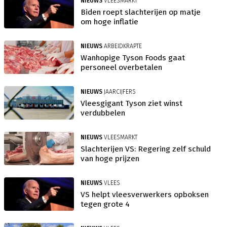
NIEUWS
VLEESMARKT
Biden roept slachterijen op matje
om hoge inflatie
NIEUWS
ARBEIDKRAPTE
Wanhopige Tyson Foods gaat
personeel overbetalen
NIEUWS
JAARCIJFERS
Vleesgigant Tyson ziet winst
verdubbelen
NIEUWS
VLEESMARKT
Slachterijen VS: Regering zelf schuld
van hoge prijzen
NIEUWS
VLEES
VS helpt vleesverwerkers opboksen
tegen grote 4