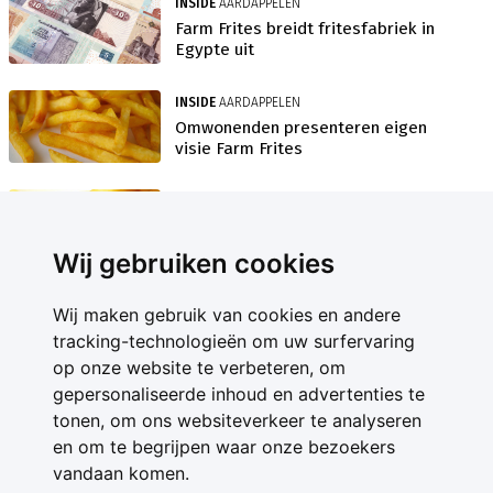
INSIDE
AARDAPPELEN
Farm Frites breidt fritesfabriek in
Egypte uit
INSIDE
AARDAPPELEN
Omwonenden presenteren eigen
visie Farm Frites
NIEUWS
AARDAPPELMARKT
Groeiplannen Farm Frites liggen
gevoelig
Wij gebruiken cookies
INSIDE
AARDAPPELEN
Wij maken gebruik van cookies en andere
Farm Frites streeft naar
tracking-technologieën om uw surfervaring
klimaatneutrale frites
op onze website te verbeteren, om
gepersonaliseerde inhoud en advertenties te
INSIDE
AARDAPPELEN
tonen, om ons websiteverkeer te analyseren
Farm Frites verhoogt contractprijs
2019
en om te begrijpen waar onze bezoekers
vandaan komen.