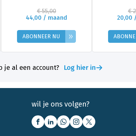
€ 55,00
€ 
44,00 / maand
20,00 
»
ABONNEER NU
ABONNE
 je al een account?
Log hier in
wil je ons volgen?