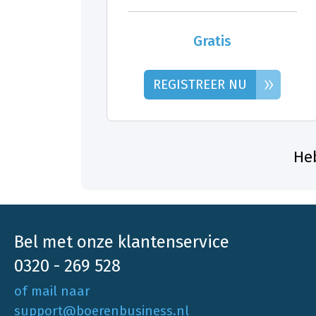
Gratis
»
REGISTREER NU
Heb
Bel met onze klantenservice
0320 - 269 528
of mail naar
support@boerenbusiness.nl