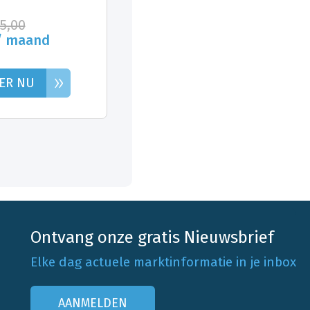
25,00
/ maand
»
ER NU
Ontvang onze gratis Nieuwsbrief
Elke dag actuele marktinformatie in je inbox
AANMELDEN