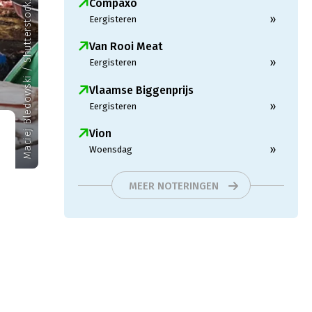
Maciej Bledowski / Shutterstock.com
Compaxo
»
Eergisteren
Van Rooi Meat
»
Eergisteren
Vlaamse Biggenprijs
»
Eergisteren
Vion
»
Woensdag
MEER NOTERINGEN