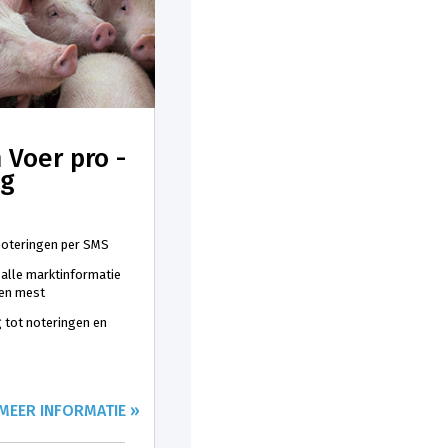
 Voer pro -
ng
 noteringen per SMS
 alle marktinformatie
 en mest
 tot noteringen en
MEER INFORMATIE »