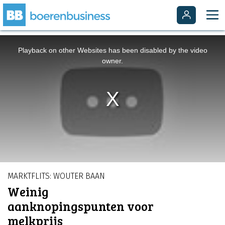
This
is
a
Playback on other Websites has been disabled by the video
modal
window.
owner.
MARKTFLITS: WOUTER BAAN
Weinig
aanknopingspunten voor
melkprijs