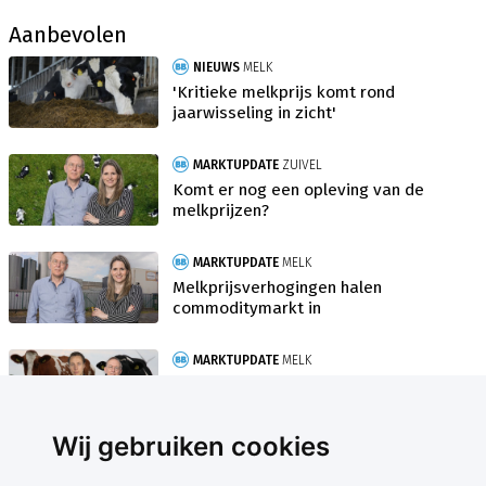
Aanbevolen
NIEUWS
MELK
'Kritieke melkprijs komt rond
jaarwisseling in zicht'
MARKTUPDATE
ZUIVEL
Komt er nog een opleving van de
melkprijzen?
MARKTUPDATE
MELK
Melkprijsverhogingen halen
commoditymarkt in
MARKTUPDATE
MELK
Elk nadeel heeft zijn voordeel op de
zuivelmarkt
Wij gebruiken cookies