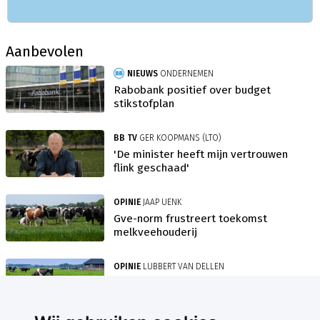
Aanbevolen
NIEUWS
ONDERNEMEN
Rabobank positief over budget
stikstofplan
BB TV
GER KOOPMANS (LTO)
'De minister heeft mijn vertrouwen
flink geschaad'
OPINIE
JAAP UENK
Gve-norm frustreert toekomst
melkveehouderij
OPINIE
LUBBERT VAN DELLEN
Grootste angel stikstofbrief zit in
grondgebondenheid