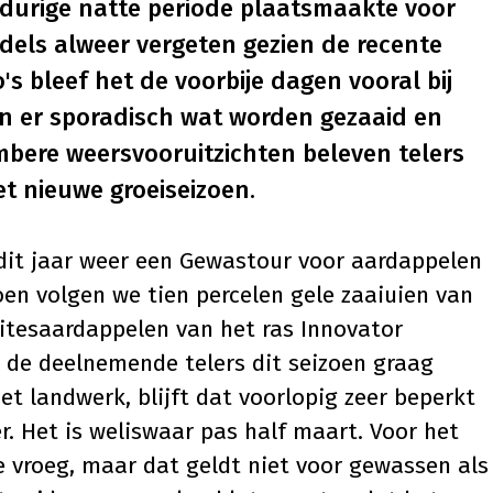
gdurige natte periode plaatsmaakte voor
ddels alweer vergeten gezien de recente
o's bleef het de voorbije dagen vooral bij
n er sporadisch wat worden gezaaid en
mbere weersvooruitzichten beleven telers
t nieuwe groeiseizoen.
dit jaar weer
een Gewastour voor aardappelen
oen volgen we tien percelen gele zaaiuien van
ritesaardappelen van het ras Innovator
 de deelnemende telers dit seizoen graag
t landwerk, blijft dat voorlopig zeer beperkt
 Het is weliswaar pas half maart. Voor het
e vroeg, maar dat geldt niet voor gewassen als