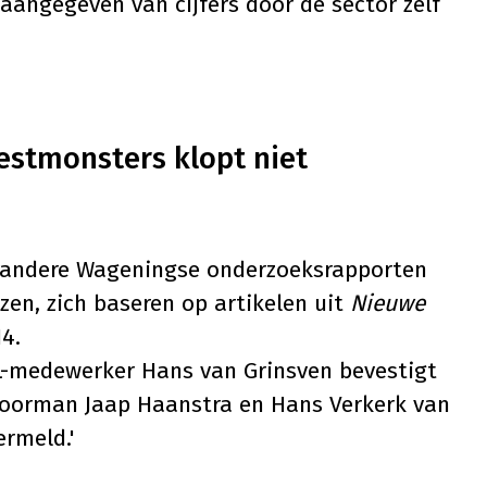
aangegeven van cijfers door de sector zelf
estmonsters klopt niet
e andere Wageningse onderzoeksrapporten
zen, zich baseren op artikelen uit
Nieuwe
14
.
L-medewerker Hans van Grinsven bevestigt
voorman Jaap Haanstra en Hans Verkerk van
rmeld.'