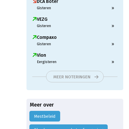
DCA Boter
»
Gisteren
VEZG
»
Gisteren
Compaxo
»
Gisteren
Vion
»
Eergisteren
MEER NOTERINGEN
Meer over
Mestbeleid