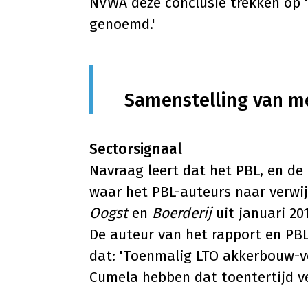
NVWA deze conclusie trekken op '
genoemd.'
Samenstelling van m
Sectorsignaal
Navraag leert dat het PBL, en d
waar het PBL-auteurs naar verwij
Oogst
en
Boerderij
uit januari 20
De auteur van het rapport en PB
dat: 'Toenmalig LTO akkerbouw-
Cumela hebben dat toentertijd ve