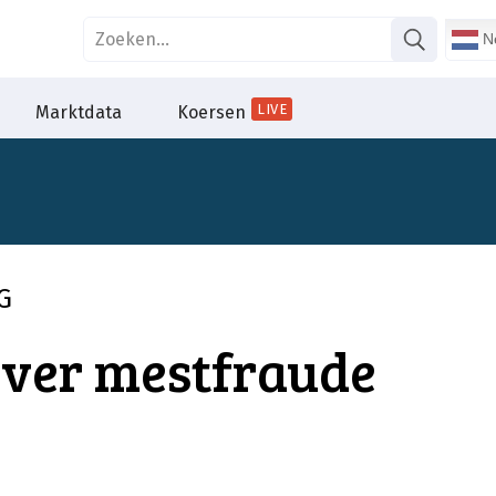
Ne
LIVE
Marktdata
Koersen
G
over mestfraude