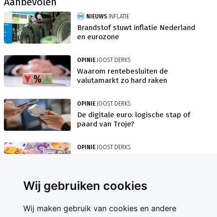
Aanbevolen
NIEUWS
INFLATIE
Brandstof stuwt inflatie Nederland
en eurozone
OPINIE
JOOST DERKS
Waarom rentebesluiten de
valutamarkt zo hard raken
OPINIE
JOOST DERKS
De digitale euro: logische stap of
paard van Troje?
OPINIE
JOOST DERKS
Hoe 3 centrale banken in 1 week de
koersen dicteren
Wij gebruiken cookies
Wij maken gebruik van cookies en andere