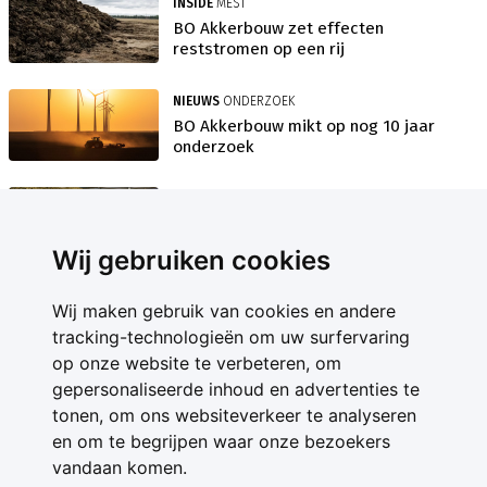
INSIDE
MEST
BO Akkerbouw zet effecten
reststromen op een rij
NIEUWS
ONDERZOEK
BO Akkerbouw mikt op nog 10 jaar
onderzoek
NIEUWS
COMPENSATIE
Fritescompensatie tot max €25.000
nu aan te vragen
Wij gebruiken cookies
ACHTERGROND
AARDAPPEL
Wij maken gebruik van cookies en andere
Is eenvoudige compensatie per
tracking-technologieën om uw surfervaring
definitie oneerlijk?
op onze website te verbeteren, om
gepersonaliseerde inhoud en advertenties te
NIEUWS
AARDAPPELEN
tonen, om ons websiteverkeer te analyseren
Telersadvies: 'Registreer afzet
fritesaardappelen'
en om te begrijpen waar onze bezoekers
vandaan komen.