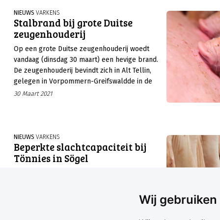
NIEUWS
VARKENS
Stalbrand bij grote Duitse
zeugenhouderij
Op een grote Duitse zeugenhouderij woedt
vandaag (dinsdag 30 maart) een hevige brand.
De zeugenhouderij bevindt zich in Alt Tellin,
gelegen in Vorpommern-Greifswaldde in de
Duitse deelstaat Mecklenburg-Voor-
30 Maart 2021
Pommeren.
NIEUWS
VARKENS
Beperkte slachtcapaciteit bij
Tönnies in Sögel
Het slachthuis Weidemark, onderdeel van de
Tönnies Groep, in het Duitse Sögel kampt met
beperkte slachtcapaciteit door
Wij gebruiken
coronabesmettingen onder het personeel.
16 Maart 2021