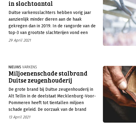
in slachtaantal
Duitse varkensslachters hebben vorig jaar
aanzienlijk minder dieren aan de haak
gekregen dan in 2019. In de rangorde van de
top-3 van grootste slachterijen vond een
verschuiving plaats. Hoewel zij ook minder
29 April 2021
varkens hebben geslacht, wisten ze hun
marktaandeel te vergroten.
NIEUWS
VARKENS
Miljoenenschade stalbrand
Duitse zeugenhouderij
De grote brand bij Duitse zeugenhouderij in
Alt Tellin in de deelstaat Mecklenburg-Voor-
Pommeren heeft tot tientallen miljoen
schade geleid. De oorzaak van de brand
wordt nog onderzocht.
13 April 2021