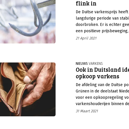
flink in
De Duitse varkensprijs heef
langdurige periode van stabil
doorbroken. Er is echter ge
een positieve prijsbeweging,
gezaghebbende VEZG-noteri
21 April 2021
behoorlijk in.
NIEUWS
VARKENS
Ook in Duitsland id
opkoop varkens
De afdeling van de Duitse pol
Grünen in de deelstaat Nied
voor een opkoopregeling vo
varkenshouderijen binnen de
zou moeten gaan om een fin
31 Maart 2021
ondersteuningspakket waarm
worden geholpen om te sch