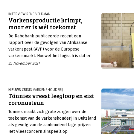
varkensstapel niet zo klein geweest.
INTERVIEW
RENÉ VELDMAN
Varkensproductie krimpt,
maar er is wél toekomst
De Rabobank publiceerde recent een
rapport over de gevolgen van Afrikaanse
varkenspest (AVP) voor de Europese
varkensmarkt. Hoewel het logisch is dat er
veel aandacht is voor de
25 November 2021
kortetermijneffecten, kan de aanwezigheid
van AVP zorgen voor structurele productie
verschuivingen én krimp binnen Europa. We
spraken met René Veldman, sectormanager
NIEUWS
CRISIS VARKENSHOUDERIJ
Tönnies vreest leegloop en eist
Food & Agri, over het rapport waarvan
coronasteun
vandaag (25 november) de Nederlandse
versie verschijnt, en de implicaties voor
Tönnies maakt zich grote zorgen over de
onder andere ons eigen land.
toekomst van de varkenshouderij in Duitsland
als gevolg van de aanhoudend lage prijzen.
Het vleesconcern zinspeelt op