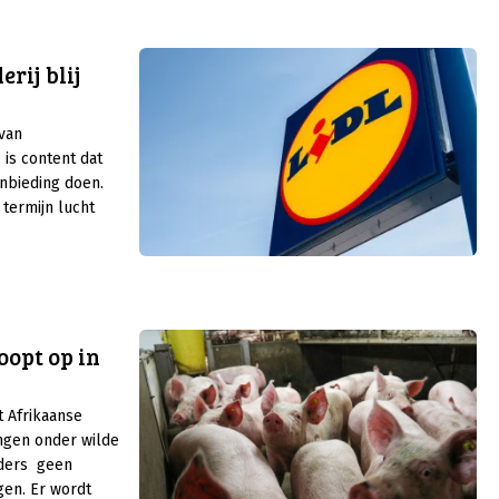
 wordt door de
ouders (ISN)
rij blij
.
van
 is content dat
nbieding doen.
 termijn lucht
opt op in
t Afrikaanse
ngen onder wilde
uders geen
gen. Er wordt