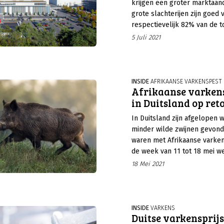
krijgen een groter marktaan
grote slachterijen zijn goed 
respectievelijk 82% van de t
varkensvleesproductie, zo bli
5 Juli 2021
rapport van de Duitse belan
ISN.
INSIDE
AFRIKAANSE VARKENSPEST
Afrikaanse varkens
in Duitsland op ret
In Duitsland zijn afgelopen
minder wilde zwijnen gevon
waren met Afrikaanse varken
de week van 11 tot 18 mei we
het virus aangetoond.
18 Mei 2021
INSIDE
VARKENS
Duitse varkensprijs