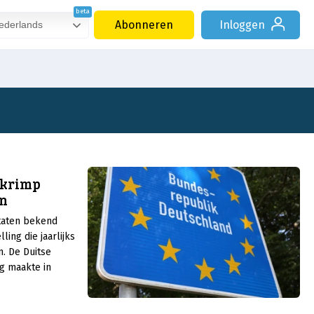
Abonneren
Inloggen
derlands
akrimp
en
taten bekend
ling die jaarlijks
. De Duitse
g maakte in
ng van de
taten van de
kend. De forse