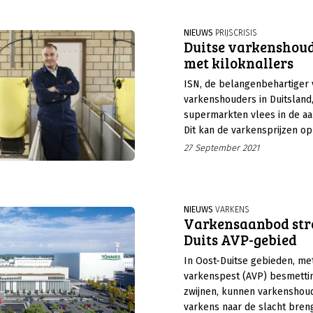
krimp die wordt opgetekend
Duits vakbond van varkensh
NIEUWS
PRIJSCRISIS
Duitse varkenshoude
gezien als teken aan de wand
met kiloknallers
ISN, de belangenbehartiger 
varkenshouders in Duitsland,
supermarkten vlees in de aa
Dit kan de varkensprijzen op
geven.
27 September 2021
NIEUWS
VARKENS
Varkensaanbod stro
Duits AVP-gebied
In Oost-Duitse gebieden, me
varkenspest (AVP) besmetti
zwijnen, kunnen varkensho
varkens naar de slacht bren