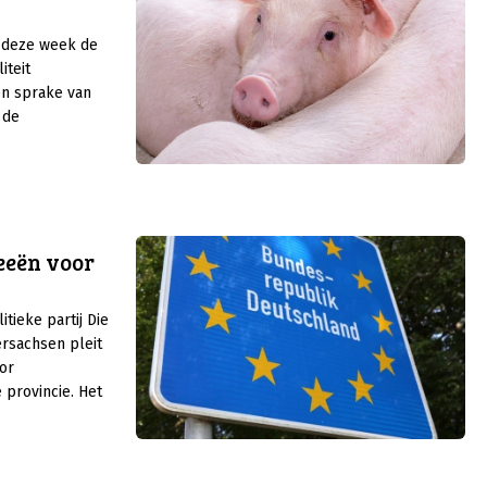
t deze week de
iteit
en sprake van
 de
ng levert
eeën voor
itieke partij Die
ersachsen pleit
or
 provincie. Het
ancieel
ee bedrijven
akelen naar