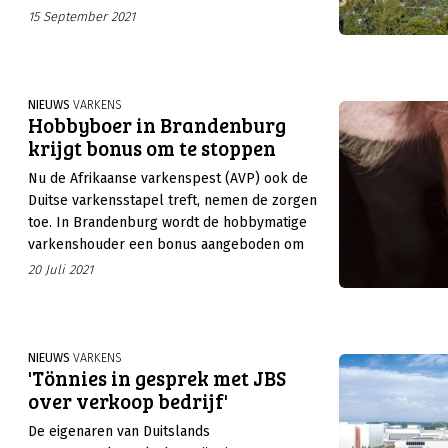
overheidssteun, voordat het te laat is. Een
15 September 2021
uitstroom van varkenshouders moet
voorkomen worden.
NIEUWS
VARKENS
Hobbyboer in Brandenburg
krijgt bonus om te stoppen
Nu de Afrikaanse varkenspest (AVP) ook de
Duitse varkensstapel treft, nemen de zorgen
toe. In Brandenburg wordt de hobbymatige
varkenshouder een bonus aangeboden om
tijdelijk te stoppen.
20 Juli 2021
NIEUWS
VARKENS
'Tönnies in gesprek met JBS
over verkoop bedrijf'
De eigenaren van Duitslands