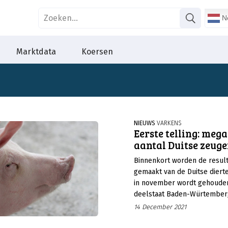
Ne
Marktdata
Koersen
NIEUWS
VARKENS
Eerste telling: meg
aantal Duitse zeug
Binnenkort worden de resul
gemaakt van de Duitse diertel
in november wordt gehouden
deelstaat Baden-Würtember
aanloop naar de bekendmaki
14 December 2021
nationale cijfers al de resul
telling in eigen provincie be