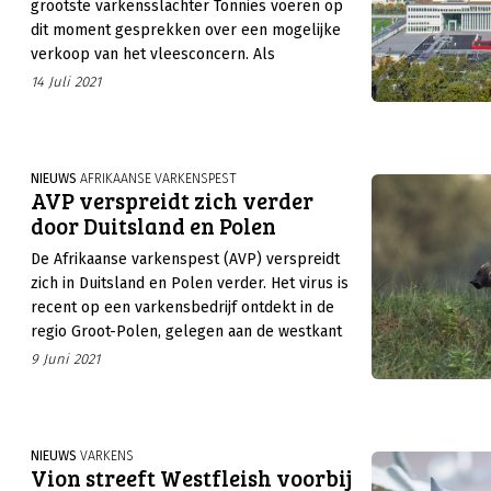
grootste varkensslachter Tönnies voeren op
dit moment gesprekken over een mogelijke
verkoop van het vleesconcern. Als
voornaamste overnamekandidaat wordt het
14 Juli 2021
Braziliaanse JBS genoemd, maar ook een
bieder uit Azië maakt kans. Het
overnamebedrag kan in de buurt komen van
de €4 miljard.
NIEUWS
AFRIKAANSE VARKENSPEST
AVP verspreidt zich verder
door Duitsland en Polen
De Afrikaanse varkenspest (AVP) verspreidt
zich in Duitsland en Polen verder. Het virus is
recent op een varkensbedrijf ontdekt in de
regio Groot-Polen, gelegen aan de westkant
van het land. Dit is het tweede getroffen
9 Juni 2021
bedrijf in Polen dit jaar. In Duitsland zijn
nieuwe besmettingen onder wilde zwijnen
gedetecteerd.
NIEUWS
VARKENS
Vion streeft Westfleish voorbij