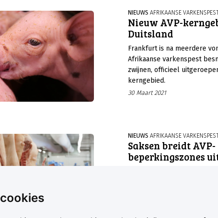
nieuwe verdienmodellen.
NIEUWS
AFRIKAANSE VARKENSPES
Nieuw AVP-kerngeb
Duitsland
Frankfurt is na meerdere vo
Afrikaanse varkenspest bes
zwijnen, officieel uitgeroepe
kerngebied.
30 Maart 2021
NIEUWS
AFRIKAANSE VARKENSPES
Saksen breidt AVP-
beperkingszones ui
De Afrikaanse varkenspest (A
hot topic in Duitsland. Vorig
sprake van De Afrikaanse va
 cookies
blijft een hot topic in Duitsl
was er een positieve ontwikk
15 Maart 2021