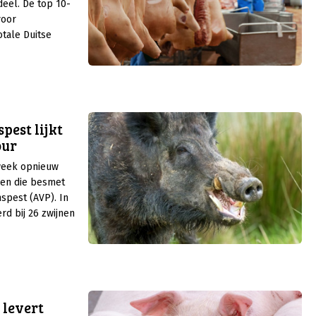
deel. De top 10-
voor
otale Duitse
jkt uit en
genorganisatie
pest lijkt
our
 week opnieuw
den die besmet
spest (AVP). In
rd bij 26 zwijnen
 levert