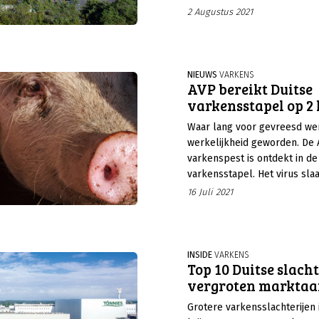
gevreesd voor dierwelzijns
2 Augustus 2021
ontstaan van een nieuwe var
NIEUWS
VARKENS
AVP bereikt Duitse
varkensstapel op 2 
Waar lang voor gevreesd wer
werkelijkheid geworden. De 
varkenspest is ontdekt in de
varkensstapel. Het virus slaa
maar 2 locaties in Brandenbu
16 Juli 2021
INSIDE
VARKENS
Top 10 Duitse slacht
vergroten marktaa
Grotere varkensslachterijen 