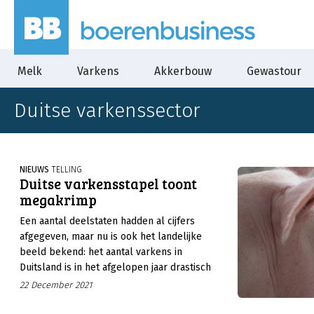
Melk
Varkens
Akkerbouw
Gewastour
Duitse varkenssector
NIEUWS
TELLING
Duitse varkensstapel toont
megakrimp
Een aantal deelstaten hadden al cijfers
afgegeven, maar nu is ook het landelijke
beeld bekend: het aantal varkens in
Duitsland is in het afgelopen jaar drastisch
gedaald. Op basis van de telling op 3
22 December 2021
november meldt statistiekdienst Destatis een
krimp van bijna 10%. Sinds 1996 is de