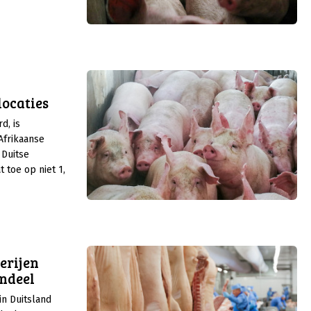
problemen en het
kenscongestie.
locaties
d, is
Afrikaanse
 Duitse
t toe op niet 1,
rg.
erijen
ndeel
in Duitsland