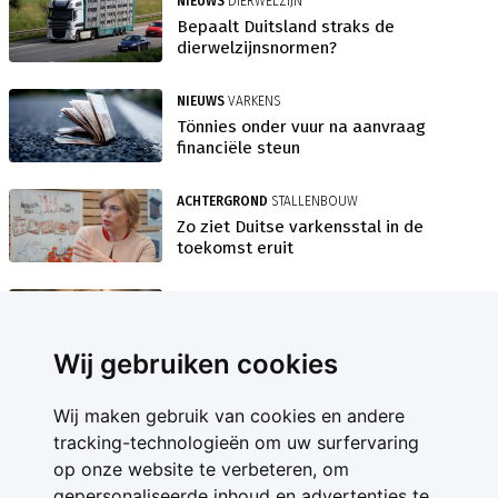
NIEUWS
DIERWELZIJN
Bepaalt Duitsland straks de
dierwelzijnsnormen?
NIEUWS
VARKENS
Tönnies onder vuur na aanvraag
financiële steun
ACHTERGROND
STALLENBOUW
Zo ziet Duitse varkensstal in de
toekomst eruit
NIEUWS
JULIA KLÖCKNER
'Oneerlijke concurrentie door
neonicotinoïden'
Wij gebruiken cookies
Wij maken gebruik van cookies en andere
tracking-technologieën om uw surfervaring
op onze website te verbeteren, om
gepersonaliseerde inhoud en advertenties te