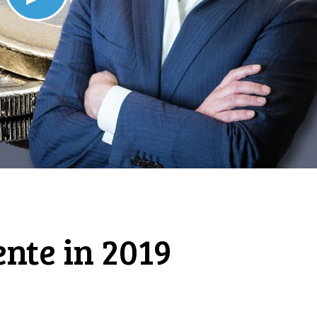
Play
loading.
Video
ente in 2019