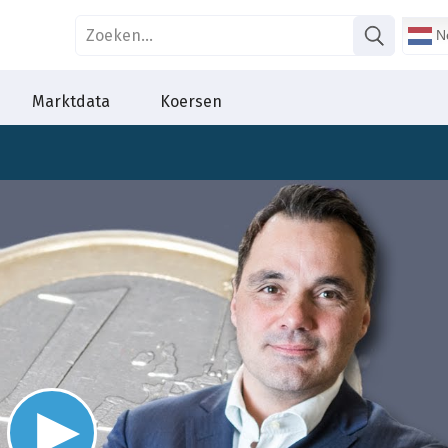
Ne
Marktdata
Koersen
Video
Player
is