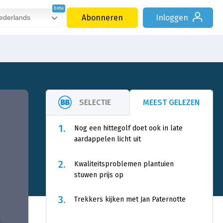
Abonneren
Inloggen
derlands
SELECTIE
MEEST GELEZEN
1.
Nog een hittegolf doet ook in late
aardappelen licht uit
2.
Kwaliteitsproblemen plantuien
stuwen prijs op
3.
Trekkers kijken met Jan Paternotte