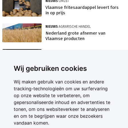
NIEUWS
OMZET
Vlaamse fritesaardappel levert fors
in op prijs
NIEUWS
AGRARISCHE HANDEL
Nederland grote afnemer van
Vlaamse producten
INSIDE
AARDAPPELEN
Vlaams noodfonds zit net even wat
anders in elkaar
Wij gebruiken cookies
INSIDE
AARDAPPELEN
Wij maken gebruik van cookies en andere
tracking-technologieën om uw surfervaring
Status quo voor Vlaamse 'patatten'
op onze website te verbeteren, om
gepersonaliseerde inhoud en advertenties te
INSIDE
AARDAPPEL
tonen, om ons websiteverkeer te analyseren
Compensatie Vlaamse teler naar
Nederlands model
en om te begrijpen waar onze bezoekers
vandaan komen.