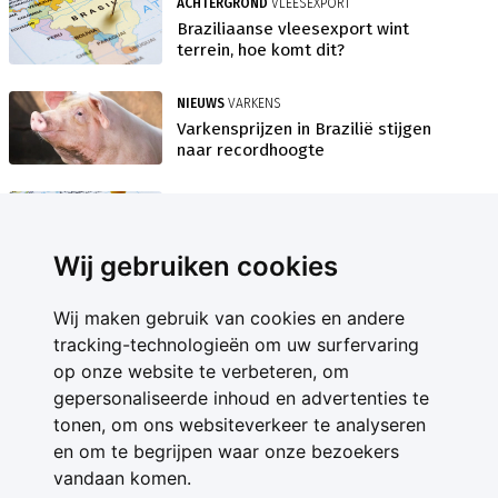
ACHTERGROND
VLEESEXPORT
Braziliaanse vleesexport wint
terrein, hoe komt dit?
NIEUWS
VARKENS
Varkensprijzen in Brazilië stijgen
naar recordhoogte
INSIDE
VARKENS
Brazilië exporteert record
hoeveelheid varkensvlees
Wij gebruiken cookies
NIEUWS
AFRIKAANSE VARKENSPEST
Wij maken gebruik van cookies en andere
tracking-technologieën om uw surfervaring
Braziliaans vlees gewild in China
op onze website te verbeteren, om
gepersonaliseerde inhoud en advertenties te
INSIDE
VARKENS
tonen, om ons websiteverkeer te analyseren
Brazilië wil varkensstapel flink
uitbreiden
en om te begrijpen waar onze bezoekers
vandaan komen.