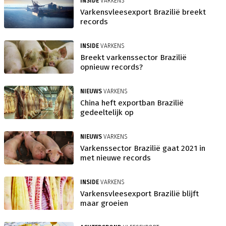
INSIDE
VARKENS
Varkensvleesexport Brazilië breekt
records
INSIDE
VARKENS
Breekt varkenssector Brazilië
opnieuw records?
NIEUWS
VARKENS
China heft exportban Brazilië
gedeeltelijk op
NIEUWS
VARKENS
Varkenssector Brazilië gaat 2021 in
met nieuwe records
INSIDE
VARKENS
Varkensvleesexport Brazilië blijft
maar groeien