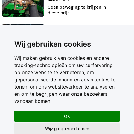
NIEUWS
ENERGIE
Geen beweging te krijgen in
dieselprijs
NIEUWS
ENERGIE
CO2 rechten uitzondering op
stabiele energiemarkt
Wij gebruiken cookies
Wij maken gebruik van cookies en andere
tracking-technologieën om uw surfervaring
op onze website te verbeteren, om
gepersonaliseerde inhoud en advertenties te
Contact
tonen, om ons websiteverkeer te analyseren
Feedback
en om te begrijpen waar onze bezoekers
Nieuwsbrief
vandaan komen.
Adverteren
Gebruikersvoorwaarden
OK
Privacy Statement
Wijzig mijn voorkeuren