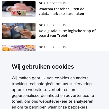
OPINIE
JOOST DERKS
Waarom rentebesluiten de
valutamarkt zo hard raken
OPINIE
JOOST DERKS
De digitale euro: logische stap of
paard van Troje?
OPINIE
JOOST DERKS
Hoe 3 centrale banken in 1 week de
koersen dicteren
Wij gebruiken cookies
Wij maken gebruik van cookies en andere
tracking-technologieën om uw surfervaring
op onze website te verbeteren, om
gepersonaliseerde inhoud en advertenties te
Contact
tonen, om ons websiteverkeer te analyseren
Feedback
en om te begrijpen waar onze bezoekers
Nieuwsbrief