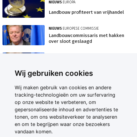
NIEUWS
EUROPA
Landbouw profiteert van vrijhandel
NIEUWS
EUROPESE COMMISSIE
Landbouwcommissaris met hakken
over sloot geslaagd
ACHTERGROND
EUROPESE COMMISSIE
Dit is Brussels nieuwe
landbouwkopstuk
Wij gebruiken cookies
Wij maken gebruik van cookies en andere
tracking-technologieën om uw surfervaring
op onze website te verbeteren, om
gepersonaliseerde inhoud en advertenties te
Contact
tonen, om ons websiteverkeer te analyseren
Feedback
en om te begrijpen waar onze bezoekers
Nieuwsbrief
vandaan komen.
Adverteren